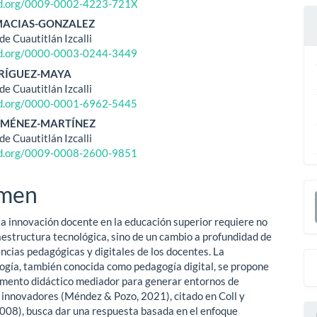
ipal
cid.org/0009-0002-4223-721X
 MACIAS-GONZALEZ
e Cuautitlán Izcalli
ulo
cid.org/0000-0003-0244-3449
DRÍGUEZ-MAYA
e Cuautitlán Izcalli
cid.org/0000-0001-6962-5445
 JIMÉNEZ-MARTÍNEZ
e Cuautitlán Izcalli
cid.org/0009-0008-2600-9851
E
men
u
 la innovación docente en la educación superior requiere no
a
raestructura tecnológica, sino de un cambio a profundidad de
ncias pedagógicas y digitales de los docentes. La
gía, también conocida como pedagogía digital, se propone
mento didáctico mediador para generar entornos de
 innovadores (Méndez & Pozo, 2021), citado en Coll y
08), busca dar una respuesta basada en el enfoque