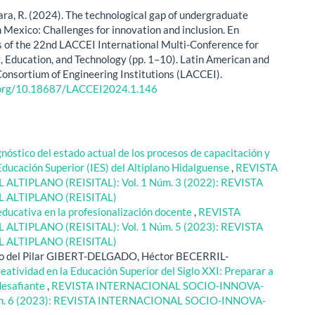
Lara, R. (2024). The technological gap of undergraduate
n Mexico: Challenges for innovation and inclusion. En
 of the 22nd LACCEI International Multi-Conference for
, Education, and Technology (pp. 1–10). Latin American and
onsortium of Engineering Institutions (LACCEI).
i.org/10.18687/LACCEI2024.1.146
nóstico del estado actual de los procesos de capacitación y
Educación Superior (IES) del Altiplano Hidalguense
,
REVISTA
TIPLANO (REISITAL): Vol. 1 Núm. 3 (2022): REVISTA
ALTIPLANO (REISITAL)
educativa en la profesionalización docente
,
REVISTA
TIPLANO (REISITAL): Vol. 1 Núm. 5 (2023): REVISTA
ALTIPLANO (REISITAL)
 del Pilar GIBERT-DELGADO, Héctor BECERRIL-
eatividad en la Educación Superior del Siglo XXI: Preparar a
desafiante
,
REVISTA INTERNACIONAL SOCIO-INNOVA-
Núm. 6 (2023): REVISTA INTERNACIONAL SOCIO-INNOVA-