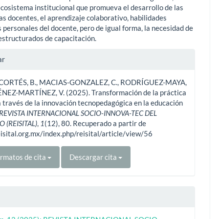
ecosistema institucional que promueva el desarrollo de las
s docentes, el aprendizaje colaborativo, habilidades
s personales del docente, pero de igual forma, la necesidad de
structurados de capacitación.
les
ar
CORTÉS, B., MACIAS-GONZALEZ, C., RODRÍGUEZ-MAYA,
ulo
MÉNEZ-MARTÍNEZ, V. (2025). Transformación de la práctica
 través de la innovación tecnopedagógica en la educación
REVISTA INTERNACIONAL SOCIO-INNOVA-TEC DEL
O (REISITAL)
,
1
(12), 80. Recuperado a partir de
eisital.org.mx/index.php/reisital/article/view/56
rmatos de cita
Descargar cita