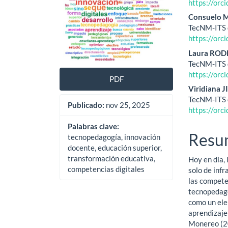
lateral
princ
https://or
del
del
Consuelo
TecNM-ITS d
artículo
artíc
https://or
Laura RO
TecNM-ITS d
https://or
PDF
Viridiana
TecNM-ITS d
Publicado:
nov 25, 2025
https://or
Palabras clave:
Resu
tecnopedagogía, innovación
docente, educación superior,
transformación educativa,
Hoy en día,
competencias digitales
solo de inf
las compete
tecnopedago
como un ele
aprendizaje
Monereo (20