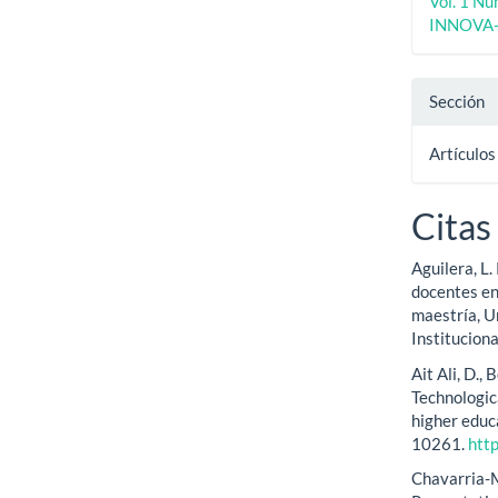
Vol. 1 N
INNOVA-
Sección
Artículos
Citas
Aguilera, L
docentes en
maestría, U
Institucion
Ait Ali, D.,
Technologic
higher educ
10261.
htt
Chavarria-M