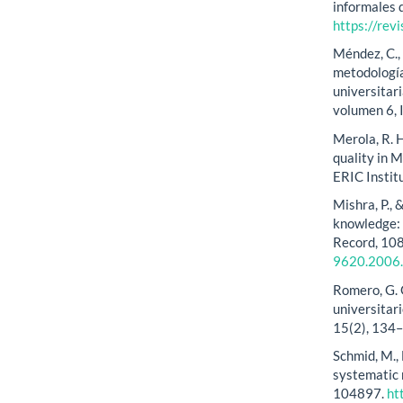
informales 
https://re
Méndez, C.,
metodología
universitari
volumen 6,
Merola, R. 
quality in 
ERIC Instit
Mishra, P., 
knowledge: 
Record, 10
9620.2006
Romero, G. 
universitari
15(2), 134
Schmid, M., 
systematic 
104897.
ht