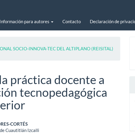
Información para autores
Contacto
Declaración de privaci
ACIONAL SOCIO-INNOVA-TEC DEL ALTIPLANO (REISITAL)
a práctica docente a
ación tecnopedagógica
erior
enido
ORES-CORTÉS
e Cuautitlán Izcalli