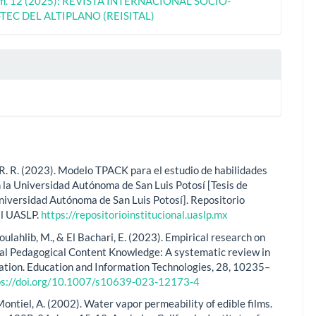
úm. 12 (2025): REVISTA INTERNACIONAL SOCIO-
TEC DEL ALTIPLANO (REISITAL)
. R. R. (2023). Modelo TPACK para el estudio de habilidades
 la Universidad Autónoma de San Luis Potosí [Tesis de
niversidad Autónoma de San Luis Potosí]. Repositorio
al UASLP.
https://repositorioinstitucional.uaslp.mx
 Boulahlib, M., & El Bachari, E. (2023). Empirical research on
al Pedagogical Content Knowledge: A systematic review in
ation. Education and Information Technologies, 28, 10235–
ps://doi.org/10.1007/s10639-023-12173-4
ontiel, A. (2002). Water vapor permeability of edible films.