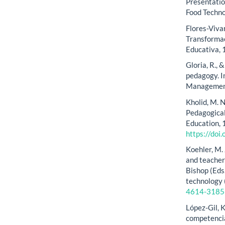
Presentatio
Food Techno
Flores-Vivar
Transformac
Educativa, 
Gloria, R., 
pedagogy. I
Management
Kholid, M. N
Pedagogical
Education, 
https://do
Koehler, M.
and teacher 
Bishop (Eds
technology 
4614-3185
López-Gil, K
competencia