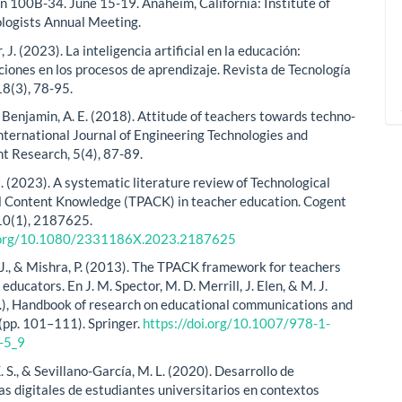
n 100B-34. June 15-19. Anaheim, California: Institute of
logists Annual Meeting.
, J. (2023). La inteligencia artificial en la educación:
iones en los procesos de aprendizaje. Revista de Tecnología
18(3), 78-95.
& Benjamin, A. E. (2018). Attitude of teachers towards techno-
nternational Journal of Engineering Technologies and
 Research, 5(4), 87-89.
. (2023). A systematic literature review of Technological
 Content Knowledge (TPACK) in teacher education. Cogent
10(1), 2187625.
i.org/10.1080/2331186X.2023.2187625
 J., & Mishra, P. (2013). The TPACK framework for teachers
educators. En J. M. Spector, M. D. Merrill, J. Elen, & M. J.
.), Handbook of research on educational communications and
(pp. 101–111). Springer.
https://doi.org/10.1007/978-1-
-5_9
. S., & Sevillano-García, M. L. (2020). Desarrollo de
s digitales de estudiantes universitarios en contextos