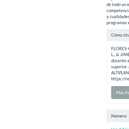
de todo un 
competencia
y cualidade
programas e
Detal
Cómo cit
del
FLORES-
artíc
L., & JI
docente a
superior.
ALTIPLAN
https://r
Más fo
Número