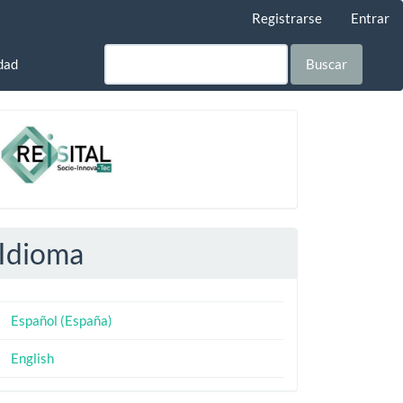
Registrarse
Entrar
dad
Buscar
-
Idioma
Español (España)
English