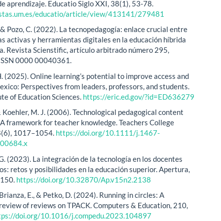
de aprendizaje. Educatio Siglo XXI, 38(1), 53-78.
vistas.um.es/educatio/article/view/413141/279481
 & Pozo, C. (2022). La tecnopedagogía: enlace crucial entre
s activas y herramientas digitales en la educación híbrida
a. Revista Scienstific, artículo arbitrado número 295,
 ISSN 0000 00040361.
H. (2025). Online learning’s potential to improve access and
Mexico: Perspectives from leaders, professors, and students.
ute of Education Sciences.
https://eric.ed.gov/?id=ED636279
& Koehler, M. J. (2006). Technological pedagogical content
A framework for teacher knowledge. Teachers College
8(6), 1017–1054.
https://doi.org/10.1111/j.1467-
.00684.x
G. (2023). La integración de la tecnología en los docentes
os: retos y posibilidades en la educación superior. Apertura,
–150.
https://doi.org/10.32870/Ap.v15n2.2138
Brianza, E., & Petko, D. (2024). Running in circles: A
review of reviews on TPACK. Computers & Education, 210,
tps://doi.org/10.1016/j.compedu.2023.104897