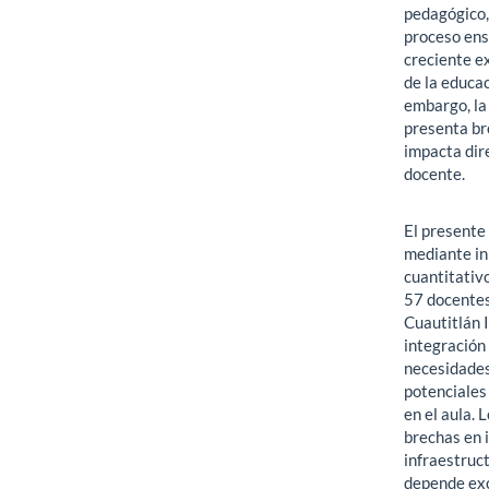
pedagógico,
proceso ens
creciente e
de la educac
embargo, la
presenta br
impacta dire
docente.
El presente
mediante i
cuantitativ
57 docentes
Cuautitlán I
integración
necesidades
potenciales 
en el aula.
brechas en 
infraestruc
depende exc