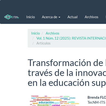
Navegación
principal
Contenido
Inicio
Acerca de
Actual
Archivos
principal
Barra
lateral
Inicio
Archivos
Vol. 1 Núm. 12 (2025): REVISTA INTERN
Artículos
Transformación de l
través de la innov
en la educación sup
Barra
Cont
Brenda FL
TecNM-ITS d